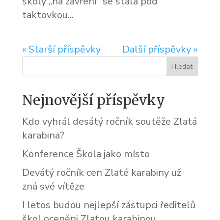
školy „na zavření“ se stala pod
taktovkou...
« Starší příspěvky
Další příspěvky »
Nejnovější příspěvky
Kdo vyhrál desátý ročník soutěže Zlatá
karabina?
Konference Škola jako místo
Devátý ročník cen Zlaté karabiny už
zná své vítěze
I letos budou nejlepší zástupci ředitelů
škol oceněni Zlatou karabinou.