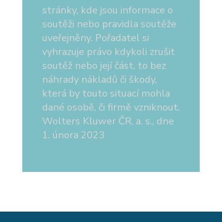
stránky, kde jsou informace o
soutěži nebo pravidla soutěže
uveřejněny. Pořadatel si
vyhrazuje právo kdykoli zrušit
soutěž nebo její část, to bez
náhrady nákladů či škody,
která by touto situací mohla
dané osobě, či firmě vzniknout.
Wolters Kluwer ČR, a. s., dne
1. února 2023