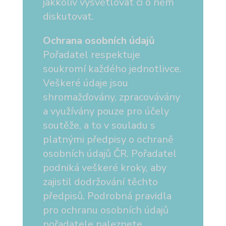
jakkoliv vysvětlovat či o něm
diskutovat.
Ochrana osobních údajů
Pořadatel respektuje
soukromí každého jednotlivce.
Veškeré údaje jsou
shromažďovány, zpracovávány
a využívány pouze pro účely
soutěže, a to v souladu s
platnými předpisy o ochraně
osobních údajů ČR. Pořadatel
podniká veškeré kroky, aby
zajistil dodržování těchto
předpisů. Podrobná pravidla
pro ochranu osobních údajů
pořadatele naleznete