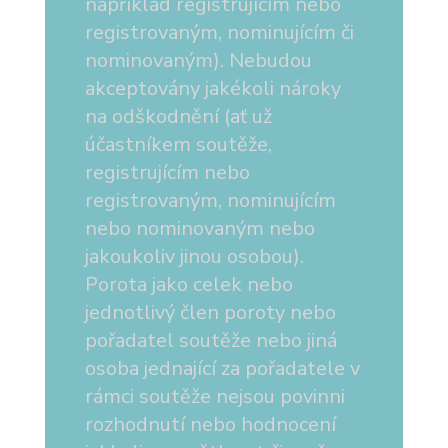
například registrujícím nebo
registrovaným, nominujícím či
nominovaným). Nebudou
akceptovány jakékoli nároky
na odškodnění (ať už
účastníkem soutěže,
registrujícím nebo
registrovaným, nominujícím
nebo nominovaným nebo
jakoukoliv jinou osobou).
Porota jako celek nebo
jednotlivý člen poroty nebo
pořadatel soutěže nebo jiná
osoba jednající za pořadatele v
rámci soutěže nejsou povinni
rozhodnutí nebo hodnocení