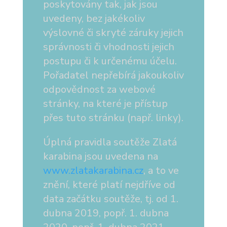
poskytovány tak, jak jsou
uvedeny, bez jakékoliv
výslovné či skryté záruky jejich
správnosti či vhodnosti jejich
postupu či k určenému účelu.
Pořadatel nepřebírá jakoukoliv
odpovědnost za webové
stránky, na které je přístup
přes tuto stránku (např. linky).
Úplná pravidla soutěže Zlatá
karabina jsou uvedena na
www.zlatakarabina.cz
, a to ve
znění, které platí nejdříve od
data začátku soutěže, tj. od 1.
dubna 2019, popř. 1. dubna