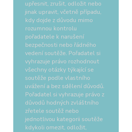
upřesnit, zrušit, odložit nebo
jinak upravit, včetně případu,
kdy dojde z důvodu mimo
rozumnou kontrolu
pořadatele k narušení
bezpečnosti nebo řádného
vedení soutěže. Pořadatel si
vyhrazuje právo rozhodnout
všechny otázky týkající se
soutěže podle vlastního
uvážení a bez sdělení důvodů.
Pořadatel si vyhrazuje právo z
důvodů hodných zvláštního
zřetele soutěž nebo
jednotlivou kategorii soutěže
kdykoli omezit, odložit,