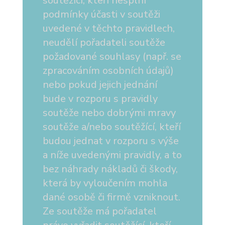
soutěžící, kteří nesplní
podmínky účasti v soutěži
uvedené v těchto pravidlech,
neudělí pořadateli soutěže
požadované souhlasy (např. se
zpracováním osobních údajů)
nebo pokud jejich jednání
bude v rozporu s pravidly
soutěže nebo dobrými mravy
soutěže a/nebo soutěžící, kteří
budou jednat v rozporu s výše
a níže uvedenými pravidly, a to
bez náhrady nákladů či škody,
která by vyloučením mohla
dané osobě či firmě vzniknout.
Ze soutěže má pořadatel