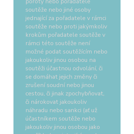
poroty nebo pořadatele
soutěže nebo jiné osoby
jednající za pořadatele v rámci
soutěže nebo proti jakýmkoliv
krokům pořadatele soutěže v
rámci této soutěže není
možné podat soutěžícím nebo
jakoukoliv jinou osobou na
soutěži účastnou odvolání, či
se domáhat jejich změny či
zrušení soudní nebo jinou
cestou, či jinak zpochybňovat,
či nárokovat jakoukoliv
náhradu nebo sankci (ať už
účastníkem soutěže nebo
jakoukoliv jinou osobou jako