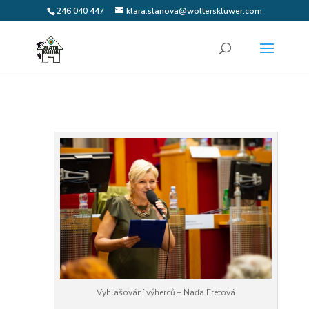
246 040 447
klara.stanova@wolterskluwer.com
Vyhlašování výherců – Naďa Eretová