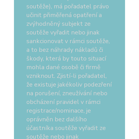
soutěže), má pořadatel právo
učinit přiměřená opatření a
zvýhodněný subjekt ze
soutěže vyřadit nebo jinak
sankcionovat v rámci soutěže,
a to bez náhrady nákladů či
škody, která by touto situací
mohla dané osobě či firmě
vzniknout. Zjistí-li pořadatel,
že existuje jakékoliv podezření
na porušení, zneužívání nebo
obcházení pravidel v rámci
registrace/nominace, je
oprávněn bez dalšího
účastníka soutěže vyřadit ze
soutěže nebo jinak