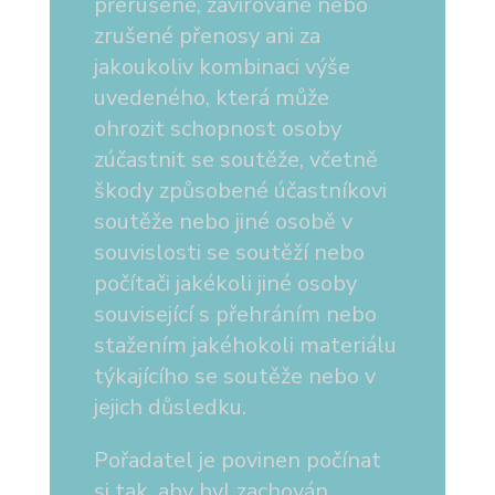
přerušené, zavirované nebo
zrušené přenosy ani za
jakoukoliv kombinaci výše
uvedeného, která může
ohrozit schopnost osoby
zúčastnit se soutěže, včetně
škody způsobené účastníkovi
soutěže nebo jiné osobě v
souvislosti se soutěží nebo
počítači jakékoli jiné osoby
související s přehráním nebo
stažením jakéhokoli materiálu
týkajícího se soutěže nebo v
jejich důsledku.
Pořadatel je povinen počínat
si tak, aby byl zachován