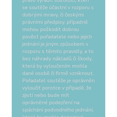
právo vyřadit soutěžící, kteří
se soutěže účastní v rozporu s
dobrými mravy, či českými
právními předpisy, případně
mohou poškodit dobrou
pověst pořadatele nebo jejich
jednání je jiným způsobem v
rozporu s těmito pravidly, a to
bez náhrady nákladů či škody,
která by vyloučením mohla
dané osobě či firmě vzniknout.
Pořadatel soutěže je oprávněn
vyloučit porotce v případě, že
zjistí nebo bude mít
oprávněné podezření na
spáchání podvodného jednání,