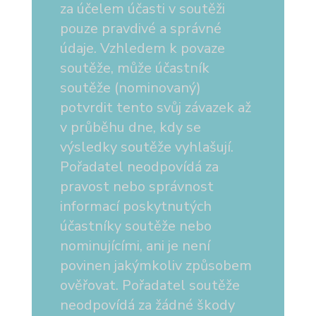
za účelem účasti v soutěži
pouze pravdivé a správné
údaje. Vzhledem k povaze
soutěže, může účastník
soutěže (nominovaný)
potvrdit tento svůj závazek až
v průběhu dne, kdy se
výsledky soutěže vyhlašují.
Pořadatel neodpovídá za
pravost nebo správnost
informací poskytnutých
účastníky soutěže nebo
nominujícími, ani je není
povinen jakýmkoliv způsobem
ověřovat. Pořadatel soutěže
neodpovídá za žádné škody