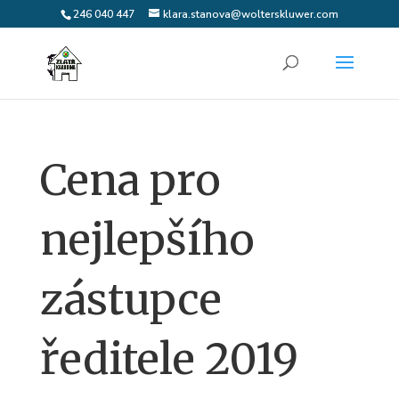
246 040 447
klara.stanova@wolterskluwer.com
Cena pro
nejlepšího
zástupce
ředitele 2019