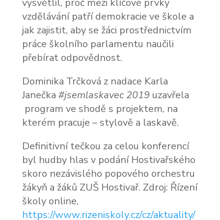
vysvětlil, proč mezi klíčové prvky
vzdělávání patří demokracie ve škole a
jak zajistit, aby se žáci prostřednictvím
práce školního parlamentu naučili
přebírat odpovědnost.
Dominika Trčková z nadace Karla
Janečka
#jsemlaskavec 2019
uzavřela
program ve shodě s projektem, na
kterém pracuje – stylově a laskavě.
Definitivní tečkou za celou konferencí
byl hudby hlas v podání Hostivařského
skoro nezávislého popového orchestru
žákyň a žáků ZUŠ Hostivař. Zdroj: Řízení
školy online,
https://www.rizeniskoly.cz/cz/aktuality/