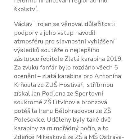
reformu financování regionálního
školství.
Václav Trojan se věnoval důležitosti
podpory a jeho vstup navodil
atmosféru pro slavnostní vyhlášení
výsledků soutěže o nejlepšího
zástupce ředitele Zlatá karabina 2019.
Za zvuku fanfár bylo rozdáno všech 5
ocenění – zlatá karabina pro Antonína
Krňoula ze ZUŠ Hostivař, stříbrnou
získal Jan Podlena ze Sportovní
soukromé ZŠ Litvínov a bronzová
potěšila Irenu Bělohradovou ze ZŠ
Polešovice. Uděleny byly také dvě
karabiny za mimořádný počin, a to
Zdeňce Mikeskové ze ZŠ a MŠ Ostrava-