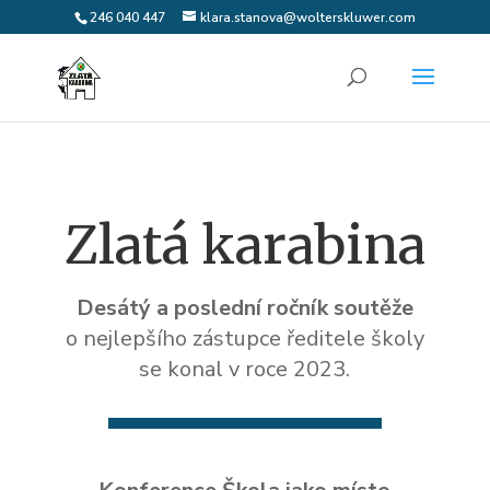
246 040 447
klara.stanova@wolterskluwer.com
Zlatá karabina
Desátý a poslední ročník soutěže
o nejlepšího zástupce ředitele školy
se konal v roce 2023.