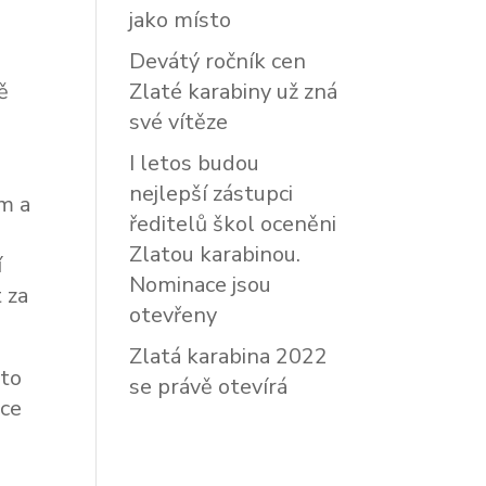
jako místo
e
Devátý ročník cen
ě
Zlaté karabiny už zná
své vítěze
I letos budou
nejlepší zástupci
em a
ředitelů škol oceněni
Zlatou karabinou.
í
Nominace jsou
 za
otevřeny
Zlatá karabina 2022
 to
se právě otevírá
pce