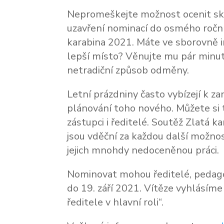
Nepromeškejte možnost ocenit skvě
uzavření nominací do osmého roční
karabina 2021. Máte ve sborovně in
lepší místo? Věnujte mu pár minut
netradiční způsob odměny.
Letní prázdniny často vybízejí k 
plánování toho nového. Můžete si t
zástupci i ředitelé. Soutěž Zlatá k
jsou vděční za každou další možno
jejich mnohdy nedoceněnou práci.
Nominovat mohou ředitelé, pedagogi
do 19. září 2021. Vítěze vyhlásím
ředitele v hlavní roli“.