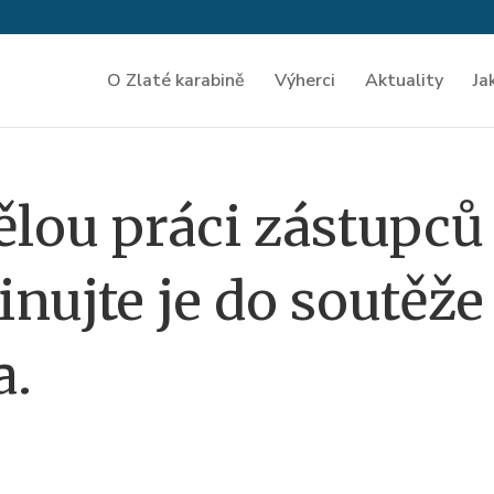
O Zlaté karabině
Výherci
Aktuality
Ja
lou práci zástupců
inujte je do soutěže
a.