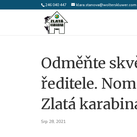
246 040 447
klara.stanova@wolterskluwer.com
Odměňte skvě
ředitele. Nom
Zlatá karabin
Srp 28, 2021