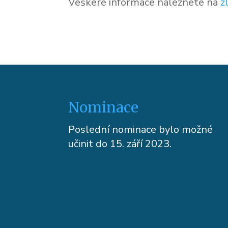
Veškeré informace naleznete na
z
Nominace
Poslední nominace bylo možné
učinit do 15. září 2023.