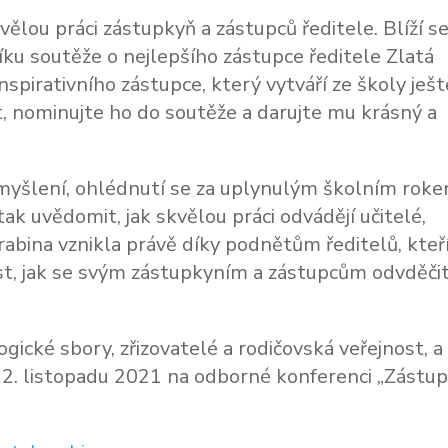
lou práci zástupkyň a zástupců ředitele. Blíží s
ku soutěže o nejlepšího zástupce ředitele Zlatá
spirativního zástupce, který vytváří ze školy ješt
, nominujte ho do soutěže a darujte mu krásný a
zamyšlení, ohlédnutí se za uplynulým školním rok
ak uvědomit, jak skvělou práci odvádějí učitelé,
arabina vznikla právě díky podnětům ředitelů, kteř
st, jak se svým zástupkyním a zástupcům odvděčit
cké sbory, zřizovatelé a rodičovská veřejnost, a
e 2. listopadu 2021 na odborné konferenci „Zástu