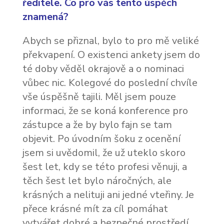
ředitele. Co pro vás tento úspěch
znamená?
Abych se přiznal, bylo to pro mě veliké
překvapení. O existenci ankety jsem do
té doby věděl okrajově a o nominaci
vůbec nic. Kolegové do poslední chvíle
vše úspěšně tajili. Měl jsem pouze
informaci, že se koná konference pro
zástupce a že by bylo fajn se tam
objevit. Po úvodním šoku z ocenění
jsem si uvědomil, že už uteklo skoro
šest let, kdy se této profesi věnuji, a
těch šest let bylo náročných, ale
krásných a nelituji ani jedné vteřiny. Je
přece krásné mít za cíl pomáhat
vytvářet dobré a bezpečné prostředí