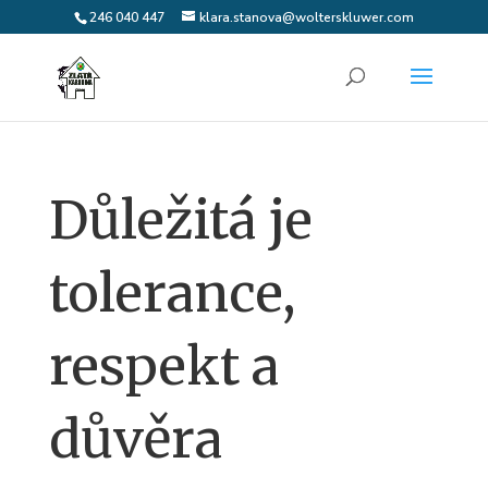
246 040 447
klara.stanova@wolterskluwer.com
Důležitá je
tolerance,
respekt a
důvěra