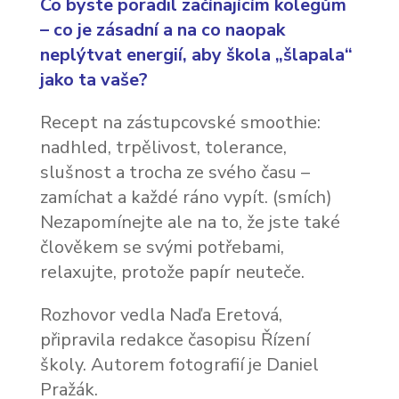
Co byste poradil začínajícím kolegům
– co je zásadní a na co naopak
neplýtvat energií, aby škola „šlapala“
jako ta vaše?
Recept na zástupcovské smoothie:
nadhled, trpělivost, tolerance,
slušnost a trocha ze svého času –
zamíchat a každé ráno vypít. (smích)
Nezapomínejte ale na to, že jste také
člověkem se svými potřebami,
relaxujte, protože papír neuteče.
Rozhovor vedla Naďa Eretová,
připravila redakce časopisu Řízení
školy. Autorem fotografií je Daniel
Pražák.